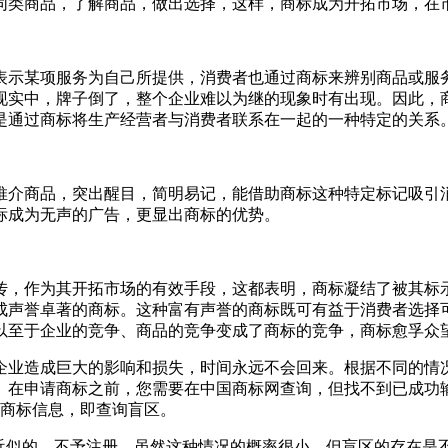
同类商品，了解商品，做出选择，这样，商标成为开拓市场，在
表示某项服务为自己所提供，消费者也通过商标来辨别商品或服
现实中，牌子倒了，整个企业难以为继的现象时有出现。因此，
是通过商标将生产经营者与消费者联系在一起的一种特定的关系
推介商品，突出醒目，简明易记，能借助商标这种特定标记吸引
标成为无声的广告，更显出商标的优势。
传，作为其开拓市场的有效手段，这都表明，商标凝结了被其标
成声誉卓著的商标。这种富有声誉的商标既可有益于消费者选择
以至于企业的竞争、商品的竞争变成了商标的竞争，商标愈孚众
企业造成巨大的影响和损失，时间永远不会回来。根据不同的情
。在申请商标之前，您需要在中国商标网查询，但找不到已成功
的商标信息，即查询盲区。
者近似的，不予注册。虽然这种情况的概率很小，但盲区的存在是